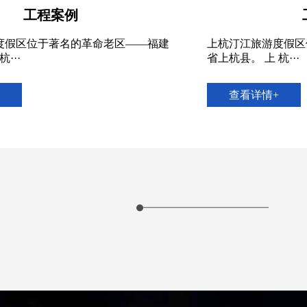
工程案例
上杭汀江旅游度假区位于著名的革命老区——福建
上
省上杭县。 上 杭···
省上
查看详情+