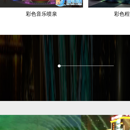
彩色音乐喷泉
彩色程