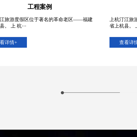
工程案例
上杭汀江旅游度假区位于著名的革命老区——福建
上
省上杭县。 上 杭···
省上
查看详情+