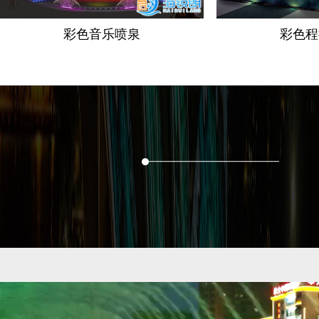
彩色音乐喷泉
彩色程