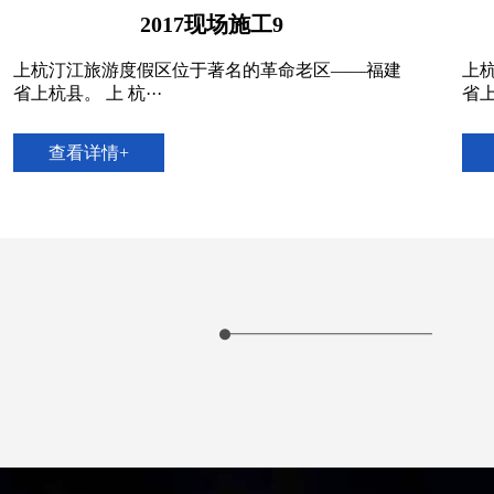
2017现场施工9
上杭汀江旅游度假区位于著名的革命老区——福建
上
省上杭县。 上 杭···
省上
查看详情+